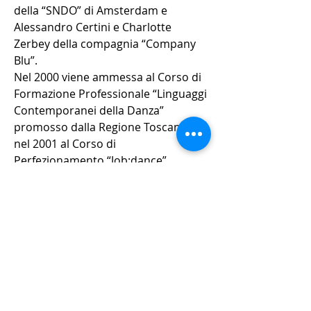
della “SNDO” di Amsterdam e
Alessandro Certini e Charlotte
Zerbey della compagnia “Company
Blu”.
Nel 2000 viene ammessa al Corso di
Formazione Professionale “Linguaggi
Contemporanei della Danza”
promosso dalla Regione Toscana e
nel 2001 al Corso di
Perfezionamento “Job:dance”
promosso dalla Provincia di Livorno
sia per il percorso di danzatrice che
di coreografa.
Dal 2004 al 2006 collabora con il
danzatore/coreografo Massimiliano
Barachini.
Dal 1993 al 2006 e dal 2013 ad oggi
insegna tecnica classica e
contemporanea presso l'Atelier delle